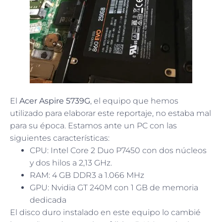
El
Acer Aspire 5739G
, el equipo que hemos
utilizado para elaborar este reportaje, no estaba mal
para su época. Estamos ante un PC con las
siguientes características:
CPU: Intel Core 2 Duo P7450 con dos núcleos
y dos hilos a 2,13 GHz.
RAM: 4 GB DDR3 a 1.066 MHz
GPU: Nvidia GT 240M con 1 GB de memoria
dedicada
El disco duro instalado en este equipo lo cambié