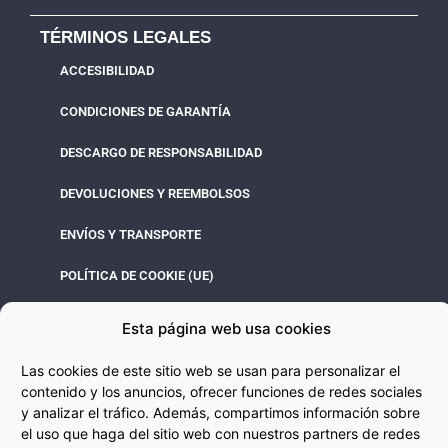
TÉRMINOS LEGALES
ACCESIBILIDAD
CONDICIONES DE GARANTÍA
DESCARGO DE RESPONSABILIDAD
DEVOLUCIONES Y REEMBOLSOS
ENVÍOS Y TRANSPORTE
POLÍTICA DE COOKIE (UE)
TÈRMINOS DE SERVICIO
Esta página web usa cookies
CONTACTO
Las cookies de este sitio web se usan para personalizar el
contenido y los anuncios, ofrecer funciones de redes sociales
603 364 007
LUNES - VIERNES
y analizar el tráfico. Además, compartimos información sobre
el uso que haga del sitio web con nuestros partners de redes
09:30 – 18:00
info@pcbalaguer.es